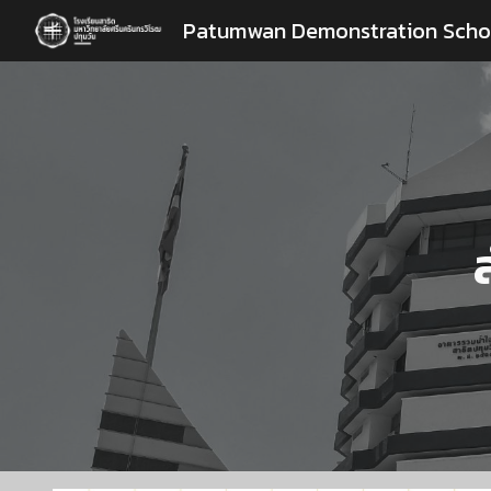
Patumwan Demonstration Scho
Sk