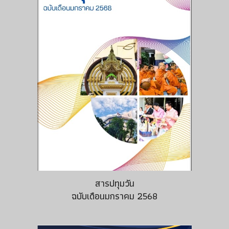
สารปทุมวัน
ฉบับเดือน
มกรา
คม 256
8